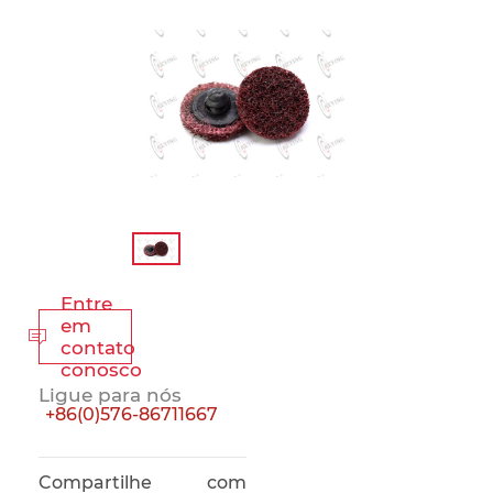
Entre
em

contato
conosco
Ligue para nós
+86(0)576-86711667
Compartilhe com