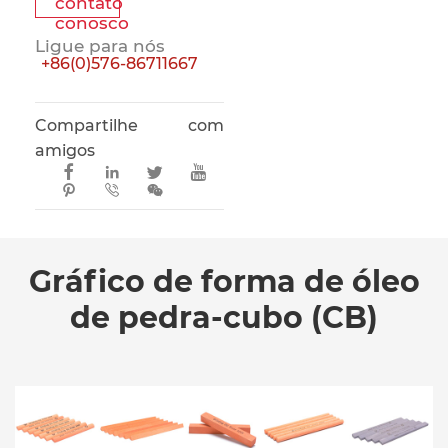
contato
conosco
Ligue para nós
+86(0)576-86711667
Compartilhe com
amigos







Gráfico de forma de óleo
de pedra-cubo (CB)