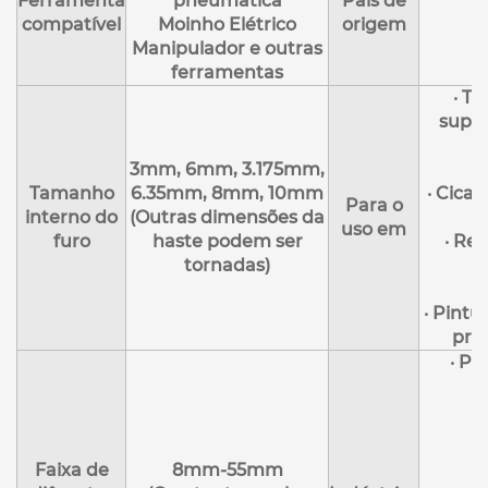
Ferramenta
pneumática
País de
compatível
Moinho Elétrico
origem
Manipulador e outras
ferramentas
· T
super
·
3mm, 6mm, 3.175mm,
·
Tamanho
6.35mm, 8mm, 10mm
· Cicat
Para o
interno do
(Outras dimensões da
d
uso em
furo
haste podem ser
· Re
tornadas)
·
· Pintu
pré
· P
·
·
·
Faixa de
8mm-55mm