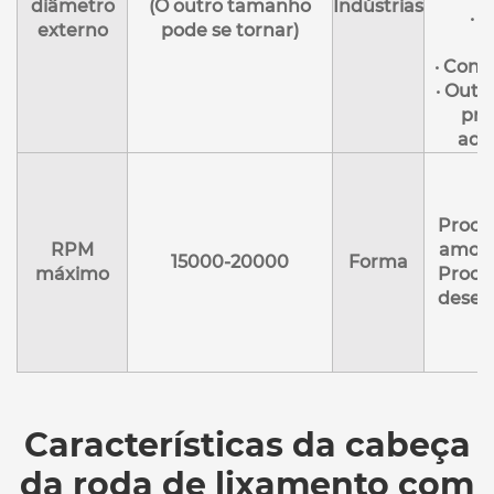
diâmetro
(O outro tamanho
Indústrias
· 
externo
pode se tornar)
v
· Cons
· Outr
pro
adia
Proce
RPM
amost
15000-20000
Forma
máximo
Proce
desen
Características da cabeça
da roda de lixamento com