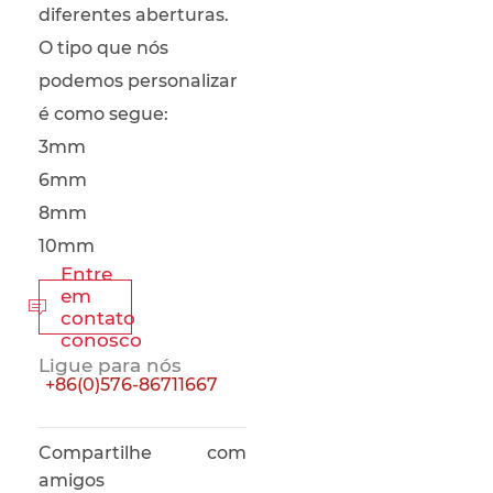
diferentes aberturas.
O tipo que nós
podemos personalizar
é como segue:
3mm
6mm
8mm
10mm
Entre
em

contato
conosco
Ligue para nós
+86(0)576-86711667
Compartilhe com
amigos