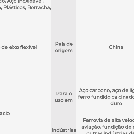
do, Aço Inoxidável,
 Plásticos, Borracha,
País de
e eixo flexível
China
origem
Aço carbono, aço de lig
Para o
ferro fundido calcinad
uso em
duro
acio
Ferrovia de alta velo
aviação, fundição de 
Indústrias
outras indústrias de