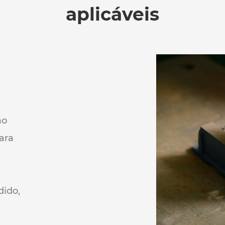
aplicáveis
ão
ara
dido,