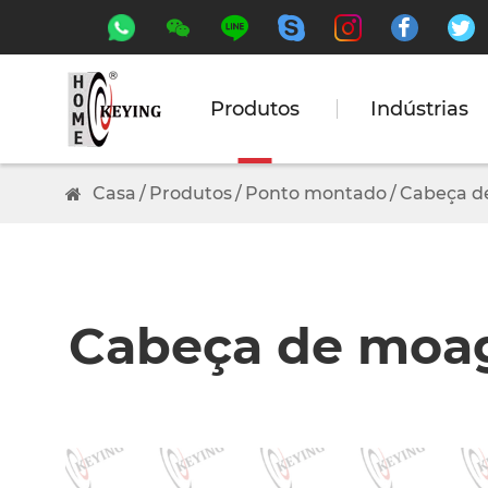






Produtos
Indústrias
Casa
Produtos
Ponto montado
Cabeça d
Cabeça de moage