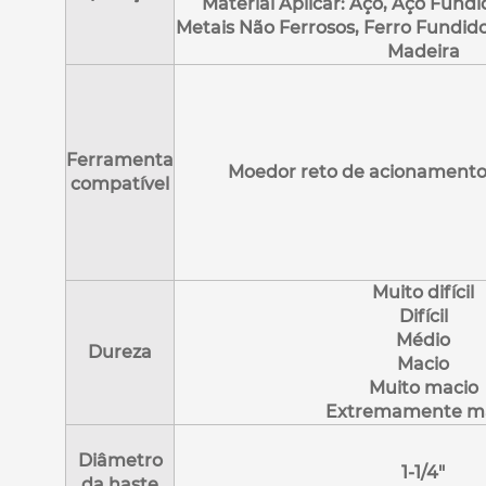
Material Aplicar: Aço, Aço Fundi
Metais Não Ferrosos, Ferro Fundido,
Madeira
Ferramenta
Moedor reto de acionamento d
compatível
Muito difícil
Difícil
Médio
Dureza
Macio
Muito macio
Extremamente m
Diâmetro
1-1/4"
da haste