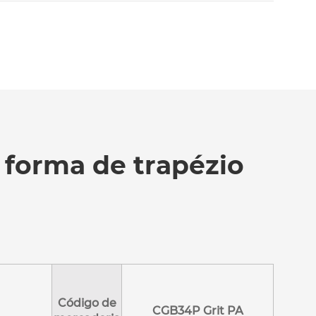
forma de trapézio
Código de
CGB34P Grit PA