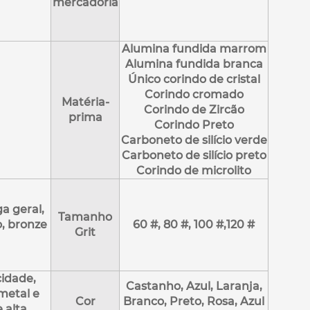
mercadoria
Alumina fundida marrom
Alumina fundida branca
Único corindo de cristal
Corindo cromado
Matéria-
Corindo de Zircão
prima
Corindo Preto
Carboneto de silício verde
Carboneto de silício preto
Corindo de microlito
a geral,
Tamanho
o, bronze
60 #, 80 #, 100 #,120 #
Grit
cidade,
Castanho, Azul, Laranja,
metal e
Cor
Branco, Preto, Rosa, Azul
 alta