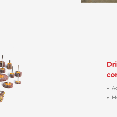
Dr
co
Ac
Mo