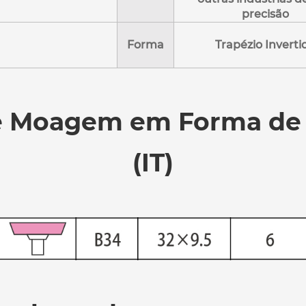
precisão
Forma
Trapézio Inverti
e Moagem em Forma de T
(IT)