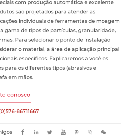
eciais com produção automática e excelente
odutos são projetados para atender às
icações individuais de ferramentas de moagem
gama de tipos de partículas, granularidade,
ormas. Para selecionar o ponto de instalação
iderar o material, a área de aplicação principal
acionais específicos. Explicaremos a você os
s para os diferentes tipos (abrasivos e
refa em mãos.
ato conosco
(0)576-86711667
migos






