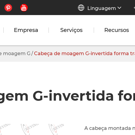


Linguagem
Empresa
Serviços
Recursos
e moagem G
Cabeça de moagem G-invertida forma tra
m G-invertida for
A cabeça montada na