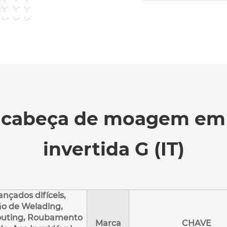
a cabeça de moagem em 
invertida G (IT)
ançados difíceis,
o de Welading,
outing, Roubamento
Marca
CHAVE