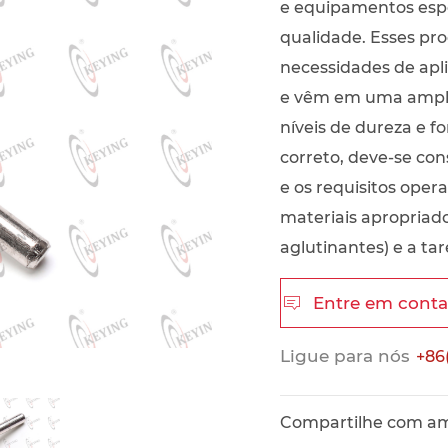
e equipamentos esp
qualidade. Esses pr
necessidades de apl
e vêm em uma ampla 
níveis de dureza e f
correto, deve-se cons
e os requisitos oper
materiais apropriado
aglutinantes) e a ta
Entre em cont

Ligue para nós
+86
Compartilhe com a