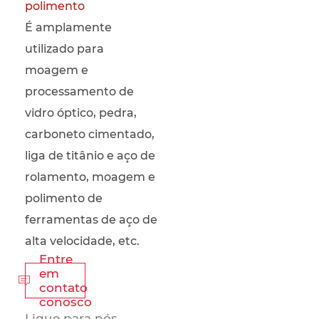
polimento
É amplamente
utilizado para
moagem e
processamento de
vidro óptico, pedra,
carboneto cimentado,
liga de titânio e aço de
rolamento, moagem e
polimento de
ferramentas de aço de
alta velocidade, etc.
Entre
em

contato
conosco
Ligue para nós