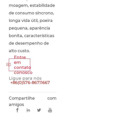
moagem, estabilidade
de consumo síncrono,
longa vida útil, poeira
pequena, aparência
bonita, características
de desempenho de
alto custo.
Entre
em

contato
conosco
Ligue para nós
+86(0)576-86711667
Compartilhe com
amigos



