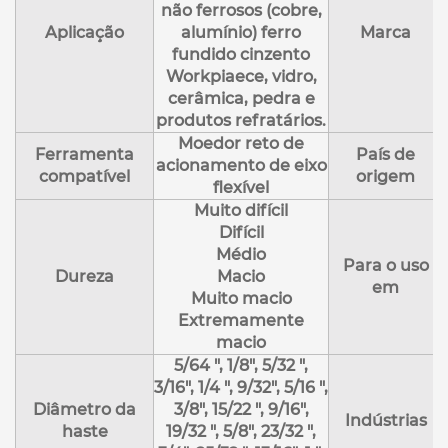
não ferrosos (cobre,
Aplicação
alumínio) ferro
Marca
fundido cinzento
Workpiaece, vidro,
cerâmica, pedra e
produtos refratários.
Moedor reto de
Ferramenta
País de
acionamento de eixo
compatível
origem
flexível
Muito difícil
Difícil
Médio
Para o uso
Dureza
Macio
em
Muito macio
Extremamente
macio
5/64 ", 1/8", 5/32 ",
3/16", 1/4 ", 9/32", 5/16 ",
Diâmetro da
3/8", 15/22 ", 9/16",
Indústrias
haste
19/32 ", 5/8", 23/32 ",