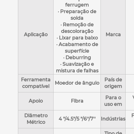
ferrugem
· Preparação de
solda
· Remoção de
descoloração
Aplicação
Marca
· Lixar para baixo
· Acabamento de
superfície
· Deburring
· Suavização e
mistura de falhas
Ferramenta
País de
Moedor de ângulo
compatível
origem
Para o
Apoio
Fibra
uso em
Diâmetro
F
4 "/4.5"/5 "/6''/7''
Indústrias
Métrico
Tipo de