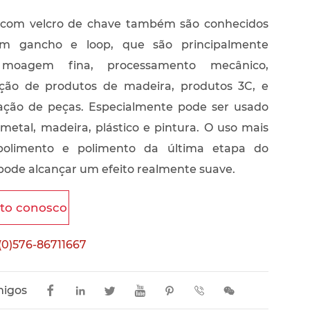
s com velcro de chave também são conhecidos
m gancho e loop, que são principalmente
moagem fina, processamento mecânico,
cação de produtos de madeira, produtos 3C, e
cação de peças. Especialmente pode ser usado
etal, madeira, plástico e pintura. O uso mais
polimento e polimento da última etapa do
 pode alcançar um efeito realmente suave.
ato conosco
(0)576-86711667
migos






