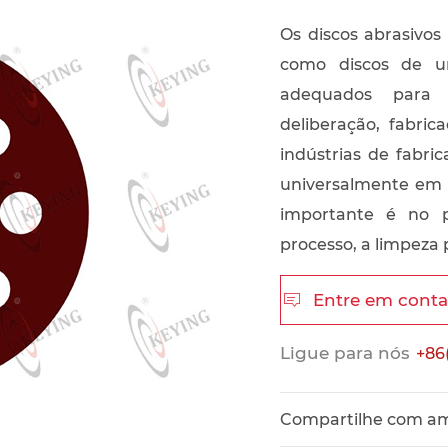
Os discos abrasivo
como discos de u
adequados para 
deliberação, fabri
indústrias de fabri
universalmente em m
importante é no 
processo, a limpeza
Entre em cont

Ligue para nós
+86
Compartilhe com a