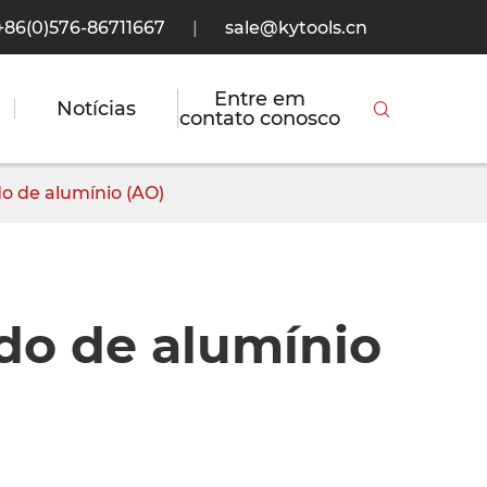
+86(0)576-86711667
|
sale@kytools.cn
Entre em
Notícias

contato conosco
do de alumínio (AO)
ido de alumínio