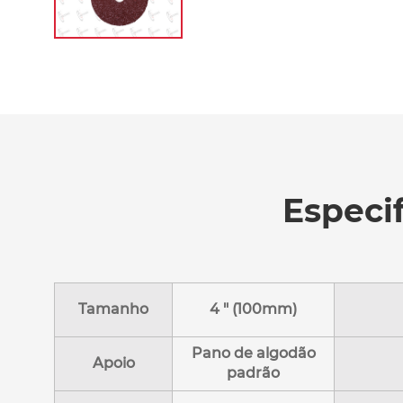
Especif
Tamanho
4 " (100mm)
Pano de algodão
Apoio
padrão