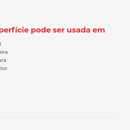
perfície pode ser usada em
l
ira
ura
ico