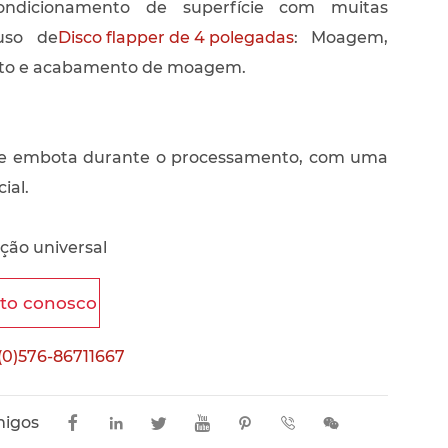
condicionamento de superfície com muitas
 uso de
Disco flapper de 4 polegadas
: Moagem,
nto e acabamento de moagem.
 que embota durante o processamento, com uma
ial.
ação universal
ato conosco
(0)576-86711667
migos






