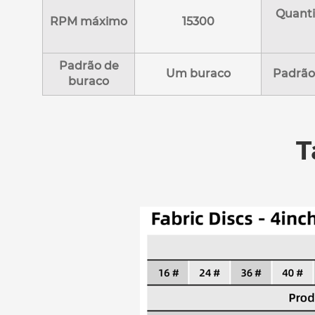
Quant
RPM máximo
15300
Padrão de
Um buraco
Padrão
buraco
T