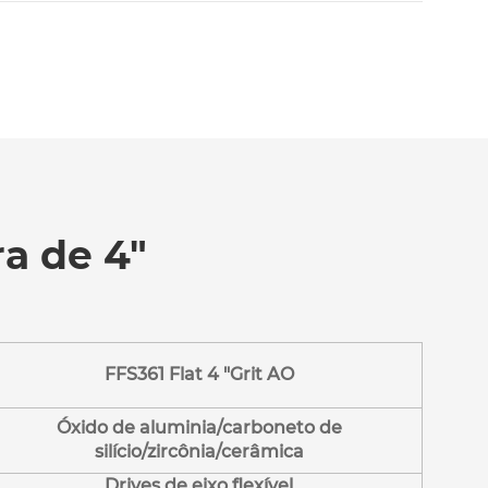
ra de 4"
FFS361 Flat 4 "Grit AO
Óxido de aluminia/carboneto de
silício/zircônia/cerâmica
Drives de eixo flexível