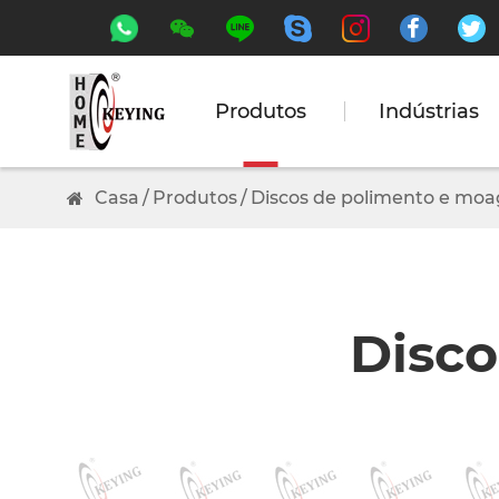






Produtos
Indústrias
Casa
Produtos
Discos de polimento e mo
Disco