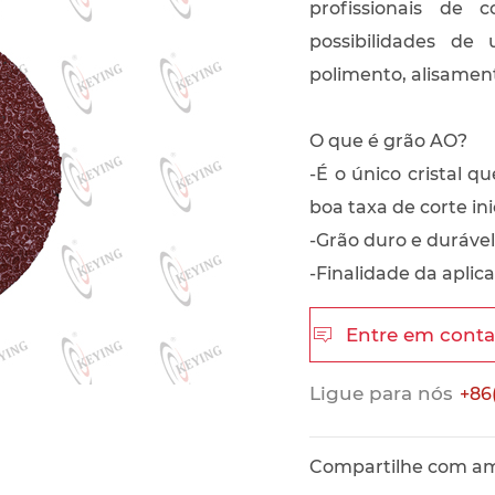
profissionais de 
possibilidades de
polimento, alisame
O que é grão AO?
-É o único cristal
boa taxa de corte inic
-Grão duro e durável
-Finalidade da aplic
Entre em cont

Ligue para nós
+86
Compartilhe com a