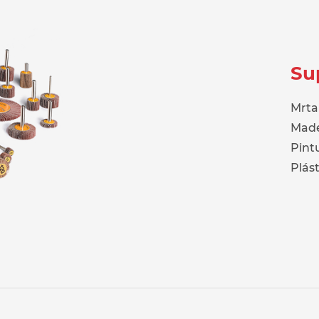
Su
Mrta
Made
Pint
Plást